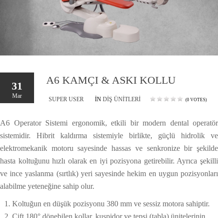
A6 KAMÇI & ASKI KOLLU
31
Mar
SUPER USER
IN
DIŞ ÜNITLERI
(0 VOTES)
A6 Operator Sistemi ergonomik, etkili bir modern dental operatör
sistemidir. Hibrit kaldırma sistemiyle birlikte, güçlü hidrolik ve
elektromekanik motoru sayesinde hassas ve senkronize bir şekilde
hasta koltuğunu hızlı olarak en iyi pozisyona getirebilir. Ayrıca şekilli
ve ince yaslanma (sırtlık) yeri sayesinde hekim en uygun pozisyonları
alabilme yeteneğine sahip olur.
Koltuğun en düşük pozisyonu 380 mm ve sessiz motora sahiptir.
Çift 180° dönebilen kollar, kuspidor ve tepsi (tabla) ünitelerinin