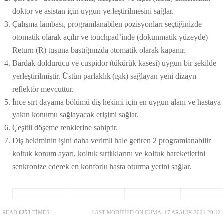
doktor ve asistan için uygun yerleştirilmesini sağlar.
Çalışma lambası, programlanabilen pozisyonları seçtiğinizde
otomatik olarak açılır ve touchpad’inde (dokunmatik yüzeyde)
Return (R) tuşuna bastığınızda otomatik olarak kapanır.
Bardak doldurucu ve cuspidor (tükürük kasesi) uygun bir şekilde
yerleştirilmiştir. Üstün parlaklık (ışık) sağlayan yeni dizayn
reflektör mevcuttur.
İnce sırt dayama bölümü diş hekimi için en uygun alanı ve hastaya
yakın konumu sağlayacak erişimi sağlar.
Çeşitli döşeme renklerine sahiptir.
Diş hekiminin işini daha verimli hale getiren 2 programlanabilir
koltuk konum ayarı, koltuk sırtlıklarını ve koltuk hareketlerini
senkronize ederek en konforlu hasta oturma yerini sağlar.
READ
6253
TIMES
LAST MODIFIED ON CUMA, 17 ARALIK 2021 20:12