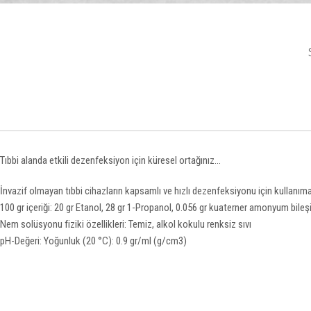
Tıbbi alanda etkili dezenfeksiyon için küresel ortağınız...
İnvazif olmayan tıbbi cihazların kapsamlı ve hızlı dezenfeksiyonu için kullanım
100 gr içeriği: 20 gr Etanol, 28 gr 1-Propanol, 0.056 gr kuaterner amonyum bileşi
Nem solüsyonu fiziki özellikleri: Temiz, alkol kokulu renksiz sıvı
pH-Değeri: Yoğunluk (20 °C): 0.9 gr/ml (g/cm3)