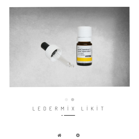
LEDERMİX LİKİT