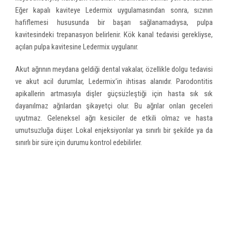
Eğer kapalı kaviteye Ledermix uygulamasından sonra, sızının
hafiflemesi hususunda bir başarı sağlanamadıysa, pulpa
kavitesindeki trepanasyon belirlenir. Kök kanal tedavisi gerekliyse,
açılan pulpa kavitesine Ledermix uygulanır.
Akut ağrının meydana geldiği dental vakalar, özellikle dolgu tedavisi
ve akut acil durumlar, Ledermix’in ihtisas alanıdır. Parodontitis
apikallerin artmasıyla dişler güçsüzleştiği için hasta sık sık
dayanılmaz ağrılardan şikayetçi olur. Bu ağrılar onları geceleri
uyutmaz. Geleneksel ağrı kesiciler de etkili olmaz ve hasta
umutsuzluğa düşer. Lokal enjeksiyonlar ya sınırlı bir şekilde ya da
sınırlı bir süre için durumu kontrol edebilirler.