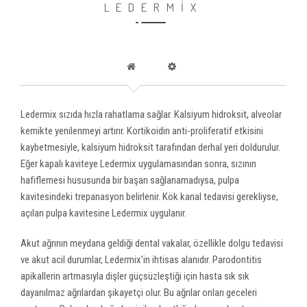
LEDERMİX
Ledermix sızıda hızla rahatlama sağlar. Kalsiyum hidroksit, alveolar
kemikte yenilenmeyi artırır. Kortikoidin anti-proliferatif etkisini
kaybetmesiyle, kalsiyum hidroksit tarafından derhal yeri doldurulur.
Eğer kapalı kaviteye Ledermix uygulamasından sonra, sızının
hafiflemesi hususunda bir başarı sağlanamadıysa, pulpa
kavitesindeki trepanasyon belirlenir. Kök kanal tedavisi gerekliyse,
açılan pulpa kavitesine Ledermix uygulanır.
Akut ağrının meydana geldiği dental vakalar, özellikle dolgu tedavisi
ve akut acil durumlar, Ledermix’in ihtisas alanıdır. Parodontitis
apikallerin artmasıyla dişler güçsüzleştiği için hasta sık sık
dayanılmaz ağrılardan şikayetçi olur. Bu ağrılar onları geceleri