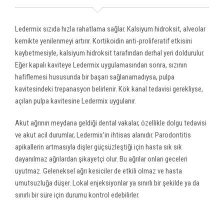
Ledermix sızıda hızla rahatlama sağlar. Kalsiyum hidroksit, alveolar
kemikte yenilenmeyi artırır. Kortikoidin anti-proliferatif etkisini
kaybetmesiyle, kalsiyum hidroksit tarafından derhal yeri doldurulur.
Eğer kapalı kaviteye Ledermix uygulamasından sonra, sızının
hafiflemesi hususunda bir başarı sağlanamadıysa, pulpa
kavitesindeki trepanasyon belirlenir. Kök kanal tedavisi gerekliyse,
açılan pulpa kavitesine Ledermix uygulanır.
Akut ağrının meydana geldiği dental vakalar, özellikle dolgu tedavisi
ve akut acil durumlar, Ledermix’in ihtisas alanıdır. Parodontitis
apikallerin artmasıyla dişler güçsüzleştiği için hasta sık sık
dayanılmaz ağrılardan şikayetçi olur. Bu ağrılar onları geceleri
uyutmaz. Geleneksel ağrı kesiciler de etkili olmaz ve hasta
umutsuzluğa düşer. Lokal enjeksiyonlar ya sınırlı bir şekilde ya da
sınırlı bir süre için durumu kontrol edebilirler.