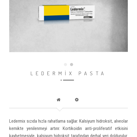
LEDERMİX PASTA
Ledermix sızıda hızla rahatlama sağlar. Kalsiyum hidroksit, alveolar
kemikte yenilenmeyi artırır. Kortikoidin anti-proliferatif etkisini
kaybetmesiyle, kalsiyum hidroksit tarafından derhal yeri doldurulur.