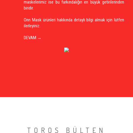
maskelerimiz ise bu farkındalığın en büyük getirilerinden
biridir.
Onn Mask ürünleri hakkında detaylı bilgi almak için lütfen
ilerleyiniz.
DEVAM →
TOROS BÜLTEN