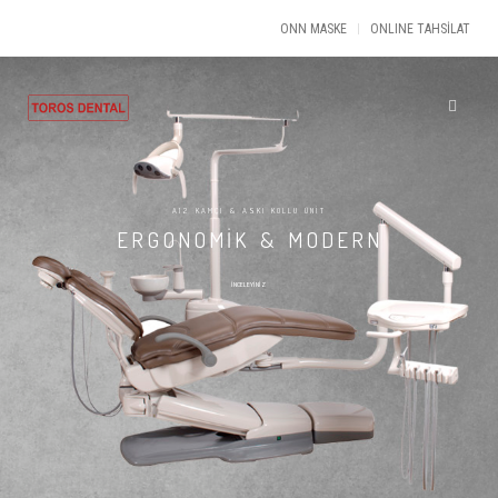
ONN MASKE
ONLINE TAHSİLAT
A12 KAMÇI & ASKI KOLLU ÜNİT
ERGONOMİK & MODERN
İNCELEYİNİZ