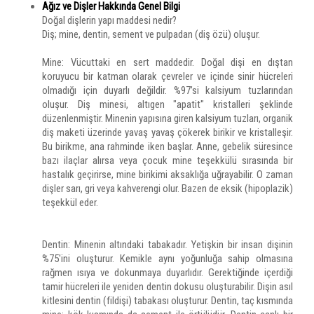
Ağız ve Dişler Hakkında Genel Bilgi
Doğal dişlerin yapı maddesi nedir?
Diş; mine, dentin, sement ve pulpadan (diş özü) oluşur.
Mine: Vücuttaki en sert maddedir. Doğal dişi en dıştan
koruyucu bir katman olarak çevreler ve içinde sinir hücreleri
olmadığı için duyarlı değildir. %97’si kalsiyum tuzlarından
oluşur. Diş minesi, altıgen "apatit" kristalleri şeklinde
düzenlenmiştir. Minenin yapısına giren kalsiyum tuzları, organik
diş maketi üzerinde yavaş yavaş çökerek birikir ve kristalleşir.
Bu birikme, ana rahminde iken başlar. Anne, gebelik süresince
bazı ilaçlar alırsa veya çocuk mine teşekkülü sırasında bir
hastalık geçirirse, mine birikimi aksaklığa uğrayabilir. O zaman
dişler sarı, gri veya kahverengi olur. Bazen de eksik (hipoplazik)
teşekkül eder.
Dentin: Minenin altındaki tabakadır. Yetişkin bir insan dişinin
%75'ini oluşturur. Kemikle aynı yoğunluğa sahip olmasına
rağmen ısıya ve dokunmaya duyarlıdır. Gerektiğinde içerdiği
tamir hücreleri ile yeniden dentin dokusu oluşturabilir. Dişin asıl
kitlesini dentin (fildişi) tabakası oluşturur. Dentin, taç kısmında