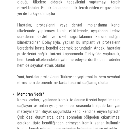
olduğu ülkelere giderek tedavilerini yaptırmayı tercih
etmektedirler. Bu ülkeler arasında ilk tercih edilen ve güvenilen
yer de Türkiye olmuştur.
Hastalar, protezlerini veya dental implantlarını kendi
ülkelerinde yaptırmayı tercih ettiklerinde, uygulanan tedavi
ücretlerini devlet ve özel sigortalarının karşılamadığını
bilmektedirler. Dolayısıyla, yapılan bu implant ve protezlerin
ücretlerini hasta kendisi ödemek zorundadır. Ancak, hastalar
protezlerini sağlık turizmi kapsamında Türkiye'de yaptırarak,
hem kendi ülkelerindeki fiyatın neredeyse dörtte birini öderler
hem de seyahat etmiş olurlar.
Yani, hastalar protezlerini Türkiye’de yaptırmakla, hem seyahat
etmiş hem de önemli miktarda tasarruf sağlamış olurlar.
Membran Nedir?
Kemik zarları, uygulanan kemik tozlarının üzerini kapatılmasını
sağlayan ve onları iyileşme süreci sırasında bölgede koruyan
materyallerdir. Büyük çoğunlukla kendi kendine eriyen tiptedir.
Çok özel durumlarda, daha sonradan bölgeden çıkartılması
gereken tipte kendiliğinden erimeyen kemik zarları kullanılır.
Bunlar, kemik iyileşmesinin ardından bölgeden tekrar çıkartılır.