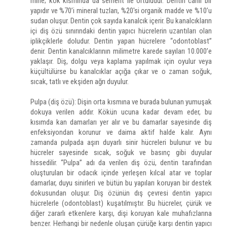
mine; kök kısmında da sement ile örtülüdür. Dentin canlı bir
yapıdır ve %70’i mineral tuzları, %20'si organik madde ve %10’u
sudan oluşur. Dentin çok sayıda kanalcık içerir. Bu kanalcıkların
içi diş özü sınırındaki dentin yapıcı hücrelerin uzantıları olan
iplikçiklerle doludur. Dentin yapan hücrelere “odontoblast”
denir. Dentin kanalcıklarının milimetre karede sayıları 10.000’e
yaklaşır. Diş, dolgu veya kaplama yapılmak için oyulur veya
küçültülürse bu kanalcıklar açığa çıkar ve o zaman soğuk,
sıcak, tatlı ve ekşiden ağrı duyulur.
Pulpa (diş özü): Dişin orta kısmına ve burada bulunan yumuşak
dokuya verilen addır. Kökün ucuna kadar devam eder, bu
kısımda kan damarları yer alır ve bu damarlar sayesinde diş
enfeksiyondan korunur ve daima aktif halde kalır. Aynı
zamanda pulpada aşırı duyarlı sinir hücreleri bulunur ve bu
hücreler sayesinde sıcak, soğuk ve basınç gibi duyular
hissedilir. “Pulpa” adı da verilen diş özü, dentin tarafından
oluşturulan bir odacık içinde yerleşen kılcal atar ve toplar
damarlar, duyu sinirleri ve bütün bu yapıları koruyan bir destek
dokusundan oluşur. Diş özünün dış çevresi dentin yapıcı
hücrelerle (odontoblast) kuşatılmıştır. Bu hücreler, çürük ve
diğer zararlı etkenlere karşı, dişi koruyan kale muhafızlarına
benzer. Herhangi bir nedenle oluşan çürüğe karşı dentin yapıcı