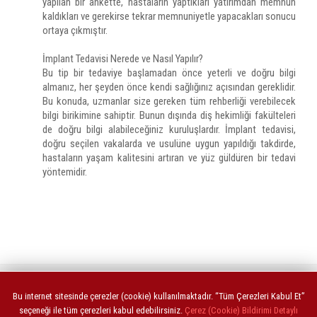
yapılan bir ankette, hastaların yaptıkları yatırımdan memnun
kaldıkları ve gerekirse tekrar memnuniyetle yapacakları sonucu
ortaya çıkmıştır.
İmplant Tedavisi Nerede ve Nasıl Yapılır?
Bu tip bir tedaviye başlamadan önce yeterli ve doğru bilgi
almanız, her şeyden önce kendi sağlığınız açısından gereklidir.
Bu konuda, uzmanlar size gereken tüm rehberliği verebilecek
bilgi birikimine sahiptir. Bunun dışında diş hekimliği fakülteleri
de doğru bilgi alabileceğiniz kuruluşlardır. İmplant tedavisi,
doğru seçilen vakalarda ve usulüne uygun yapıldığı takdirde,
hastaların yaşam kalitesini artıran ve yüz güldüren bir tedavi
yöntemidir.
ANASAYFA
TOROS BÜLTEN
Bu internet sitesinde çerezler (cookie) kullanılmaktadır. “Tüm Çerezleri Kabul Et”
seçeneği ile tüm çerezleri kabul edebilirsiniz.
Çerez (Cookie) Bildirimi Detaylı