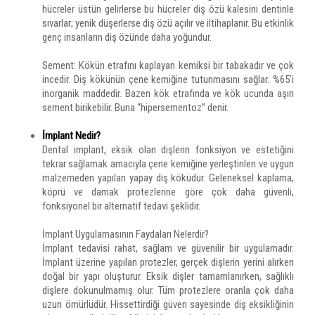
hücreler üstün gelirlerse bu hücreler diş özü kalesini dentinle
sıvarlar; yenik düşerlerse diş özü açılır ve iltihaplanır. Bu etkinlik
genç insanların diş özünde daha yoğundur.
Sement: Kökün etrafını kaplayan kemiksi bir tabakadır ve çok
incedir. Diş kökünün çene kemiğine tutunmasını sağlar. %65’i
inorganik maddedir. Bazen kök etrafında ve kök ucunda aşırı
sement birikebilir. Buna “hipersementoz” denir.
İmplant Nedir?
Dental implant, eksik olan dişlerin fonksiyon ve estetiğini
tekrar sağlamak amacıyla çene kemiğine yerleştirilen ve uygun
malzemeden yapılan yapay diş köküdür. Geleneksel kaplama,
köprü ve damak protezlerine göre çok daha güvenli,
fonksiyonel bir alternatif tedavi şeklidir.
İmplant Uygulamasının Faydaları Nelerdir?
İmplant tedavisi rahat, sağlam ve güvenilir bir uygulamadır.
İmplant üzerine yapılan protezler, gerçek dişlerin yerini alırken
doğal bir yapı oluşturur. Eksik dişler tamamlanırken, sağlıklı
dişlere dokunulmamış olur. Tüm protezlere oranla çok daha
uzun ömürlüdür. Hissettirdiği güven sayesinde diş eksikliğinin