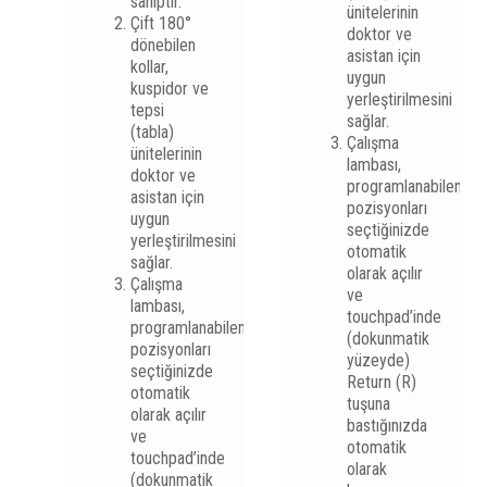
sahiptir.
ünitelerinin
Çift 180°
doktor ve
dönebilen
asistan için
kollar,
uygun
kuspidor ve
yerleştirilmesini
tepsi
sağlar.
(tabla)
Çalışma
ünitelerinin
lambası,
doktor ve
programlanabilen
asistan için
pozisyonları
uygun
seçtiğinizde
yerleştirilmesini
otomatik
sağlar.
olarak açılır
Çalışma
ve
lambası,
touchpad’inde
programlanabilen
(dokunmatik
pozisyonları
yüzeyde)
seçtiğinizde
Return (R)
otomatik
tuşuna
olarak açılır
bastığınızda
ve
otomatik
touchpad’inde
olarak
(dokunmatik