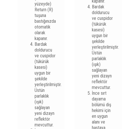
kapanır.
yüzeyde)
Bardak
Return (R)
doldurucu
tuşuna
ve cuspidor
bastığınızda
(tükürük
otomatik
kasesi)
olarak
uygun bir
kapanır.
şekilde
Bardak
yerleştirilmiştir.
doldurucu
Üstün
ve cuspidor
parlaklık
(tükürük
(ışık)
kasesi)
sağlayan
uygun bir
yeni dizayn
şekilde
reflektör
yerleştirilmiştir.
mevcuttur.
Üstün
İnce sırt
parlaklık
dayama
(ışık)
bölümü diş
sağlayan
hekimi için
yeni dizayn
en uygun
reflektör
alanı ve
mevcuttur.
hastaya