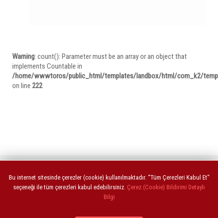
Warning
: count(): Parameter must be an array or an object that
implements Countable in
/home/wwwtoros/public_html/templates/landbox/html/com_k2/templa
on line
222
ANASAYFA
Bu internet sitesinde çerezler (cookie) kullanılmaktadır. “Tüm Çerezleri Kabul Et”
seçeneği ile tüm çerezleri kabul edebilirsiniz.
Çerez (Cookie) Bildirimi Detaylı
Bilgi
Copyright © 2021 torosdental.com