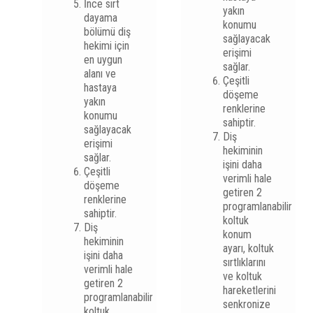
İnce sırt
yakın
dayama
konumu
bölümü diş
sağlayacak
hekimi için
erişimi
en uygun
sağlar.
alanı ve
Çeşitli
hastaya
döşeme
yakın
renklerine
konumu
sahiptir.
sağlayacak
Diş
erişimi
hekiminin
sağlar.
işini daha
Çeşitli
verimli hale
döşeme
getiren 2
renklerine
programlanabilir
sahiptir.
koltuk
Diş
konum
hekiminin
ayarı, koltuk
işini daha
sırtlıklarını
verimli hale
ve koltuk
getiren 2
hareketlerini
programlanabilir
senkronize
koltuk