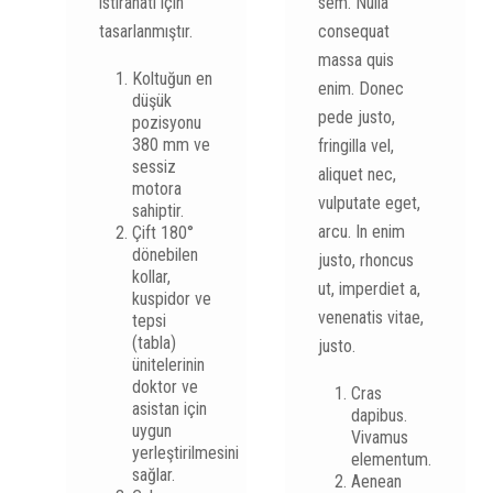
istirahatı için
sem. Nulla
tasarlanmıştır.
consequat
massa quis
Koltuğun en
enim. Donec
düşük
pede justo,
pozisyonu
380 mm ve
fringilla vel,
sessiz
aliquet nec,
motora
vulputate eget,
sahiptir.
arcu. In enim
Çift 180°
dönebilen
justo, rhoncus
kollar,
ut, imperdiet a,
kuspidor ve
venenatis vitae,
tepsi
(tabla)
justo.
ünitelerinin
doktor ve
Cras
asistan için
dapibus.
uygun
Vivamus
yerleştirilmesini
elementum.
sağlar.
Aenean