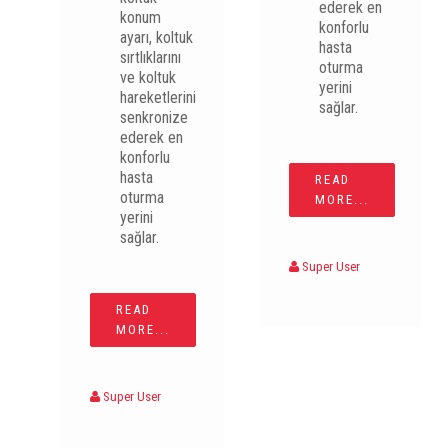
ederek en
konum
konforlu
ayarı, koltuk
hasta
sırtlıklarını
oturma
ve koltuk
yerini
hareketlerini
sağlar.
senkronize
ederek en
konforlu
hasta
READ
oturma
MORE...
yerini
sağlar.
Super User
READ
MORE...
Super User