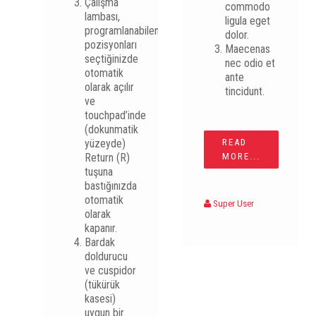
Çalışma
commodo
lambası,
ligula eget
programlanabilen
dolor.
pozisyonları
Maecenas
seçtiğinizde
nec odio et
otomatik
ante
olarak açılır
tincidunt.
ve
touchpad’inde
(dokunmatik
yüzeyde)
READ
Return (R)
MORE...
tuşuna
bastığınızda
otomatik
Super User
olarak
kapanır.
Bardak
doldurucu
ve cuspidor
(tükürük
kasesi)
uygun bir