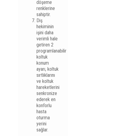
döşeme
renklerine
sahiptir.
Diş
hekiminin
işini daha
verimli hale
getiren 2
programlanabilir
koltuk
konum
ayarı, koltuk
sırtlıklarını
ve koltuk
hareketlerini
senkronize
ederek en
konforlu
hasta
oturma
yerini
sağlar.