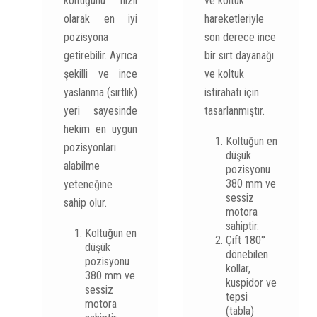
koltuğunu hızlı
ve koltuk
olarak en iyi
hareketleriyle
pozisyona
son derece ince
getirebilir. Ayrıca
bir sırt dayanağı
şekilli ve ince
ve koltuk
yaslanma (sırtlık)
istirahatı için
yeri sayesinde
tasarlanmıştır.
hekim en uygun
Koltuğun en
pozisyonları
düşük
alabilme
pozisyonu
380 mm ve
yeteneğine
sessiz
sahip olur.
motora
sahiptir.
Koltuğun en
Çift 180°
düşük
dönebilen
pozisyonu
kollar,
380 mm ve
kuspidor ve
sessiz
tepsi
motora
(tabla)