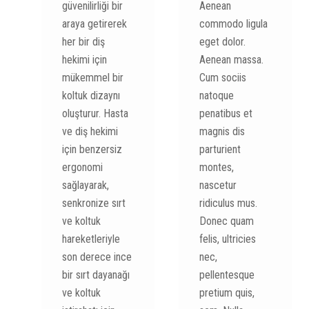
güvenilirliği bir
Aenean
araya getirerek
commodo ligula
her bir diş
eget dolor.
hekimi için
Aenean massa.
mükemmel bir
Cum sociis
koltuk dizaynı
natoque
oluşturur. Hasta
penatibus et
ve diş hekimi
magnis dis
için benzersiz
parturient
ergonomi
montes,
sağlayarak,
nascetur
senkronize sırt
ridiculus mus.
ve koltuk
Donec quam
hareketleriyle
felis, ultricies
son derece ince
nec,
bir sırt dayanağı
pellentesque
ve koltuk
pretium quis,