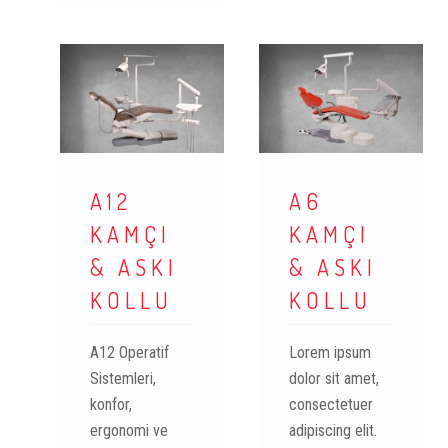
A12
A6
KAMÇI
KAMÇI
& ASKI
& ASKI
KOLLU
KOLLU
A12 Operatif
Lorem ipsum
Sistemleri,
dolor sit amet,
konfor,
consectetuer
ergonomi ve
adipiscing elit.