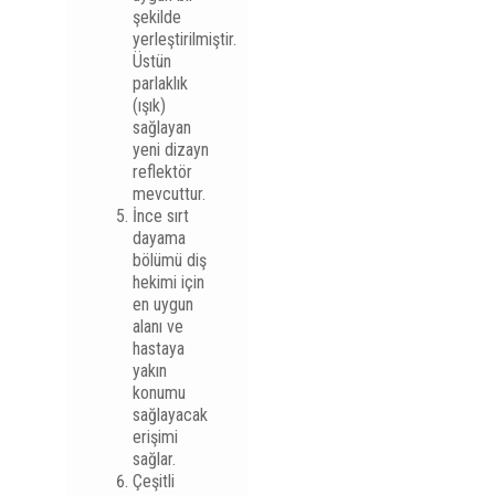
şekilde
yerleştirilmiştir.
Üstün
parlaklık
(ışık)
sağlayan
yeni dizayn
reflektör
mevcuttur.
İnce sırt
dayama
bölümü diş
hekimi için
en uygun
alanı ve
hastaya
yakın
konumu
sağlayacak
erişimi
sağlar.
Çeşitli