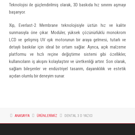
Teknolojisi ile güçlendirilmiş olarak, 3D baskıda hız sınırını aşmayı
başarıyor.
Xip, Everlast-2 Membrane teknolojisiyle üstün hız ve kalite
sunmasıyla öne çıkar. Modüler, yüksek çözünürlüklü monokrom
LCD ve gelişmiş UV ışık motorunun bir araya gelmesi, tutarlı ve
detaylı baskılar için ideal bir ortam sağlar. Ayrıca, açık malzeme
platformu ve hızlı reçine değiştirme sistemi gibi özellikler,
kullanıcıların iş akışını kolaylaştırır ve üretkenliği artırır. Son olarak,
sağlam bileşenler ve endüstriyel tasarım, dayanıklılık ve estetik
açıdan olumlu bir deneyim sunar.
ANASAYFA
ÜRÜNLERİMİZ
DENTAL 3 D YAZICI