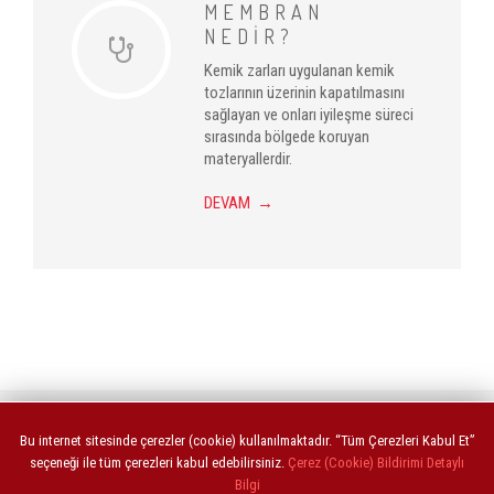
MEMBRAN
NEDİR?
Kemik zarları uygulanan kemik
tozlarının üzerinin kapatılmasını
sağlayan ve onları iyileşme süreci
sırasında bölgede koruyan
materyallerdir.
DEVAM →
ANASAYFA
Bu internet sitesinde çerezler (cookie) kullanılmaktadır. “Tüm Çerezleri Kabul Et”
seçeneği ile tüm çerezleri kabul edebilirsiniz.
Çerez (Cookie) Bildirimi Detaylı
Bilgi