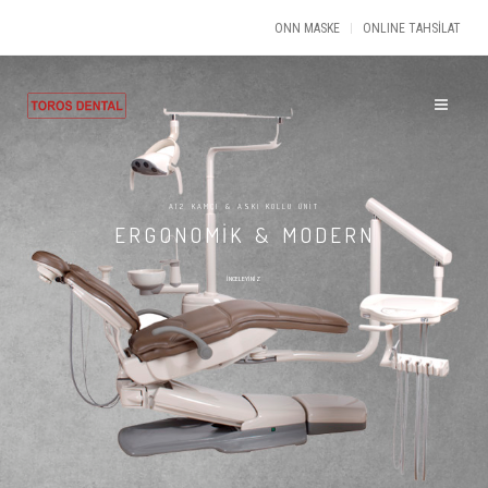
ONN MASKE
ONLINE TAHSİLAT
A12 KAMÇI & ASKI KOLLU ÜNİT
ERGONOMİK & MODERN
İNCELEYİNİZ