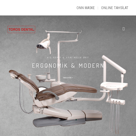
ONN MASKE
ONLINE TAHSİLAT
A12 KAMÇI & ASKI KOLLU ÜNİT
ERGONOMİK & MODERN
İNCELEYİNİZ